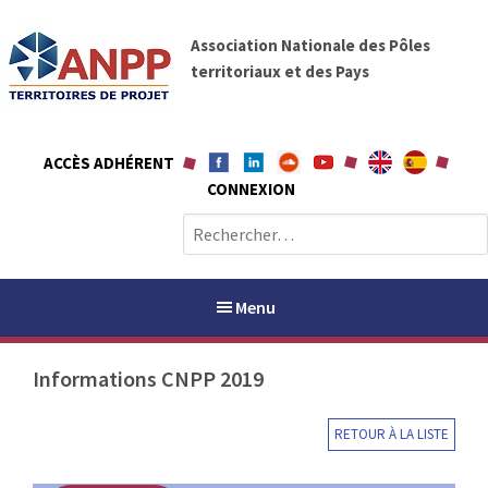
A
A
l
Association Nationale des Pôles
N
l
territoriaux et des Pays
P
e
P
r
a
ACCÈS ADHÉRENT
u
CONNEXION
c
o
R
n
e
t
c
e
h
Menu
n
e
u
r
Informations CNPP 2019
c
h
PAYS / PETR
e
RETOUR À LA LISTE
r
ANPP