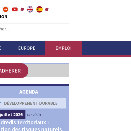
ION
E
EUROPE
EMPLOI
ADHERER
AGENDA
DÉVELOPPEMENT DURABLE
DÉVELOPPEMENT ÉCONOM
juillet 2026
en visio
4 septembre 2026
en visio
dredis territoriaux -
Webinaires "Transitions,
tion des risques naturels,
Financements et Territoir