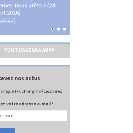
mes-nous prêts ? (24
La transition écologique 
llet 2026)
les contractualisations (4
septembre 2026)
SAVOIR +
EN SAVOIR +
TOUT L'AGENDA ANPP
evez nos actus
indique les champs nécessaires
ez votre adresse e-mail
*