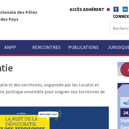
ACCÈS ADHÉRENT
ationale des Pôles
CONNEX
t des Pays
R
e
c
h
ANPP
RENCONTRES
PUBLICATIONS
JURIDIQU
e
r
tie
c
h
e
atie et des territoires, organisée par les Localos et
r
ire politique ensemble pour soigner nos territoires de
GOUVERNANCE
:
24 
24 septembre 2026
Châteauroux
Ven
Congrès annuel des Pôles
Ges
territoriaux et des Pays 2026