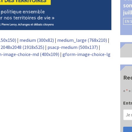
som
Châteauroux (24 et 25
jui
septembre 2026)
EN 
EN SAVOIR +
150x150)
|
medium (300x82)
|
medium_large (768x210)
|
|
2048x2048 (1918x525)
|
psacp-medium (500x137)
|
-image-choice-md (400x109)
|
gform-image-choice-lg
Rec
«
» 
*
Entr