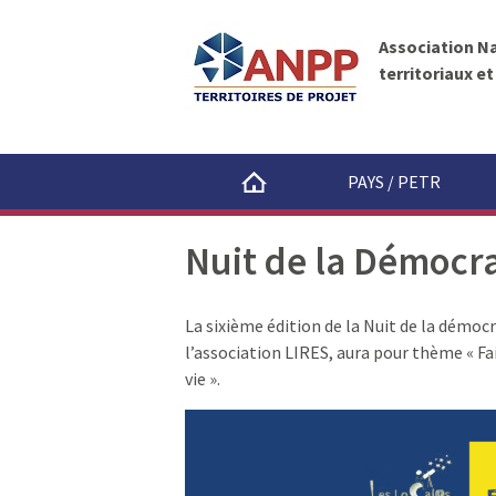
A
A
N
l
P
Association N
l
P
territoriaux e
e
r
a
u
PAYS / PETR
c
o
Nuit de la Démocra
n
t
e
La sixième édition de la Nuit de la démocr
n
l’association LIRES, aura pour thème « Fa
u
vie ».