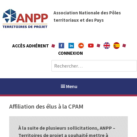
A
A
l
Association Nationale des Pôles
N
l
territoriaux et des Pays
P
e
P
r
a
ACCÈS ADHÉRENT
u
CONNEXION
c
o
R
n
e
t
c
e
h
Menu
n
e
u
r
Affiliation des élus à la CPAM
c
h
PAYS / PETR
e
À la suite de plusieurs sollicitations, ANPP –
r
ANPP
Territoires de projet a souhaité mettre à