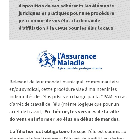
disposition de ses adhérents les éléments
:
RENCONTRES
juridiques et pratiques pour une procédure
peu connue de vos élus : la demande
PUBLICATIONS
d’affiliation à la CPAM pour les élus locaux.
JURIDIQUE
EUROPE
EMPLOI
Relevant de leur mandat municipal, communautaire
et/ou syndical, cette procédure vise à maintenir les
indemnités des élus prises en charge par la CPAM en cas
d’arrêt de travail de l’élu (même logique que pour un
arrêt de travail).
En
théorie
, les services de la ville
doivent en informer les élus en début de mandat.
L’affiliation est obligatoire
lorsque l’élu est soumis au
régime général (même si l’élu est déjà affilié au régime