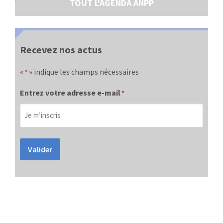
TOUT L'AGENDA ANPP
Recevez nos actus
«
» indique les champs nécessaires
*
Entrez votre adresse e-mail
*
Valider