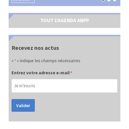
TOUT L'AGENDA ANPP
Recevez nos actus
«
» indique les champs nécessaires
*
Entrez votre adresse e-mail
*
Valider