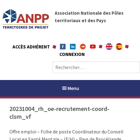
A
A
l
Association Nationale des Pôles
N
l
territoriaux et des Pays
P
e
P
r
a
ACCÈS ADHÉRENT
u
CONNEXION
c
o
R
n
e
t
c
e
h
Menu
n
e
u
r
20231004_rh_oe-recrutement-coord-
c
clsm_vf
h
PAYS / PETR
e
Offre emploi – Fcihe de poste Coordinateur du Conseil
r
ANPP
Local en Santé Mentale – (F/H) – Pays de Brocéliande