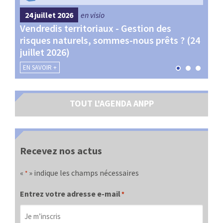
24 juillet 2026
en visio
4 s
Vendredis territoriaux - Gestion des
Webi
et
risques naturels, sommes-nous prêts ? (24
Terr
juillet 2026)
les 
EN SAVOIR +
EN SA
TOUT L'AGENDA ANPP
Recevez nos actus
«
» indique les champs nécessaires
*
Entrez votre adresse e-mail
*