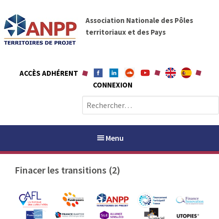
A
A
l
Association Nationale des Pôles
N
l
territoriaux et des Pays
P
e
P
r
a
ACCÈS ADHÉRENT
u
CONNEXION
c
o
R
n
e
t
c
e
h
Menu
n
e
u
r
Finacer les transitions (2)
c
h
PAYS / PETR
e
r
ANPP