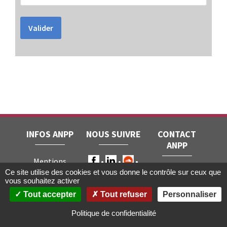
Valider
INFOS ANPP
NOUS SUIVRE
CONTACT
ANPP
Mentions
ANPP • 22, rue
Ce site utilise des cookies et vous donne le contrôle sur ceux que
légales
RGPD
vous souhaitez activer
Joubert • 75009
Contact
Tout accepter
Tout refuser
Personnaliser
Paris
Gestion des
cookies
Politique de confidentialité