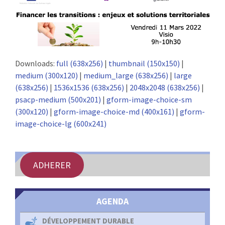
:
RENCONTRES
PUBLICATIONS
Downloads:
full (638x256)
|
thumbnail (150x150)
|
JURIDIQUE
medium (300x120)
|
medium_large (638x256)
|
large
(638x256)
|
1536x1536 (638x256)
|
2048x2048 (638x256)
|
EUROPE
psacp-medium (500x201)
|
gform-image-choice-sm
(300x120)
|
gform-image-choice-md (400x161)
|
gform-
EMPLOI
image-choice-lg (600x241)
ADHERER
AGENDA
DÉVELOPPEMENT DURABLE