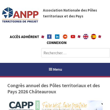
A
A
l
Association Nationale des Pôles
N
l
territoriaux et des Pays
P
e
P
r
a
ACCÈS ADHÉRENT
u
CONNEXION
c
o
R
n
e
t
c
e
h
Menu
n
e
u
r
Congrès annuel des Pôles territoriaux et des
c
Pays 2026 Châteauroux
h
PAYS / PETR
e
r
ANPP